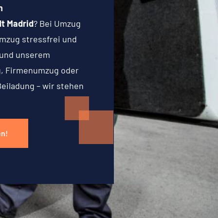
n
t Madrid
? Bei Umzug
mzug stressfrei und
g und unserem
g, Firmenumzug oder
Beiladung – wir stehen
en!