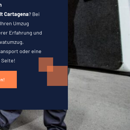
n
t Cartagena
? Bei
 Ihren Umzug
serer Erfahrung und
ivatumzug,
ransport oder eine
 Seite!
en!