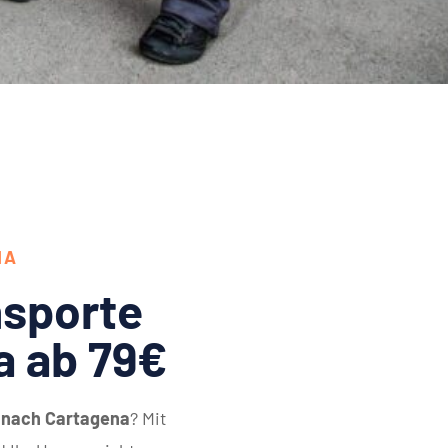
NA
sporte
a ab 79€
 nach Cartagena
? Mit