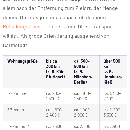
allem nach der Entfernung zum Zielort, der Menge
deines Umzugsguts und danach, ob du einen
Beiladungstransport
oder einen Direkttransport
wählst. Als grobe Orientierung ausgehend von
Darmstadt:
Wohnungsgröße
bis ca.
ca. 300–
über 500
300 km
500 km
km
(z. B. Köln,
(z. B.
(z. B.
Stuttgart)
München,
Hamburg,
Berlin)
Kiel)
1–2 Zimmer
ca. 900–
ca. 1.100–
ca. 1.300–
1.500 €
1.800 €
2.100 €
3 Zimmer
ca. 1.600–
ca. 1.900–
ca. 2.200–
2.400 €
2.900 €
3.300 €
4+ Zimmer /
ca. 2.600–
ca. 3.000–
ca. 3.400–