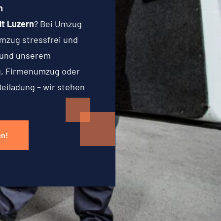
n
t Luzern
? Bei Umzug
mzug stressfrei und
g und unserem
g, Firmenumzug oder
Beiladung – wir stehen
en!