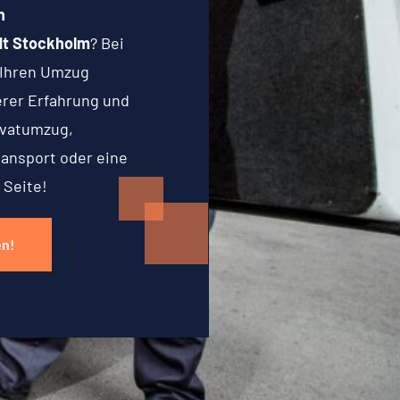
n
dt Stockholm
? Bei
 Ihren Umzug
serer Erfahrung und
ivatumzug,
ransport oder eine
 Seite!
en!