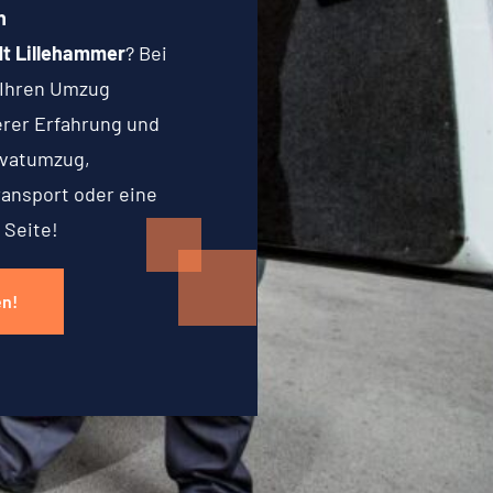
n
t Lillehammer
? Bei
 Ihren Umzug
serer Erfahrung und
ivatumzug,
ransport oder eine
 Seite!
en!